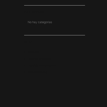
CATEGORÍAS
No hay categorías
META
Acceder
Feed de entradas
Feed de comentarios
WordPress.org