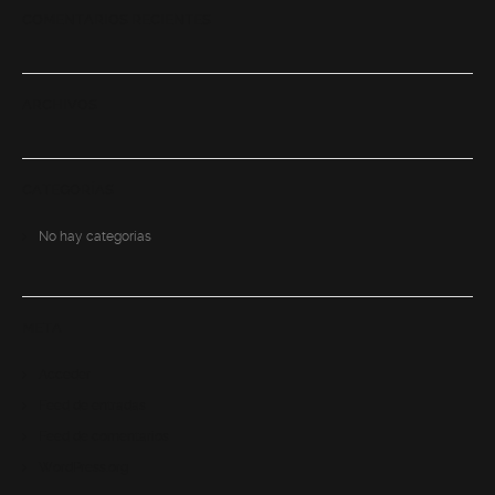
COMENTARIOS RECIENTES
ARCHIVOS
CATEGORÍAS
No hay categorías
META
Acceder
Feed de entradas
Feed de comentarios
WordPress.org